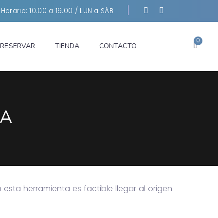
Horario: 10.00 a 19.00 / LUN a SÁB
0
RESERVAR
TIENDA
CONTACTO
CA
esta herramienta es factible llegar al origen