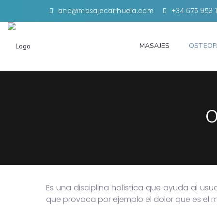
ana@masajecarihuela.com
+34 675 953 
MASAJES
OSTEOP
O
Es una disciplina holística que ayuda al usu
que provoca por ejemplo el dolor que es el m