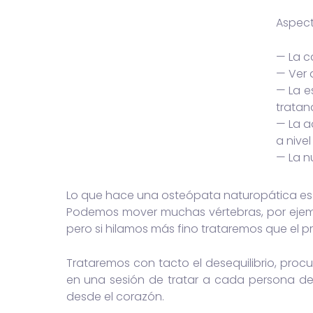
Aspect
— La c
— Ver 
— La e
tratan
— La a
a nive
— La n
Lo que hace una osteópata naturopática es t
Podemos mover muchas vértebras, por ejemp
pero si hilamos más fino trataremos que el pr
Trataremos con tacto el desequilibrio, p
en una sesión de tratar a cada persona d
desde el corazón.