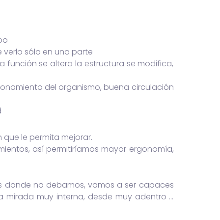
po
 verlo sólo en una parte
a función se altera la estructura se modifica,
ionamiento del organismo, buena circulación
d
 que le permita mejorar.
ientos, así permitiríamos mayor ergonomía,
mos donde no debamos, vamos a ser capaces
a mirada muy interna, desde muy adentro …