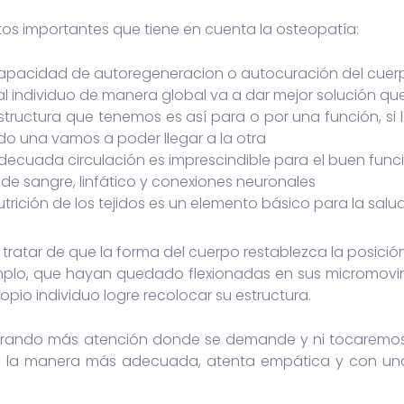
os importantes que tiene en cuenta la osteopatía:
apacidad de autoregeneracion o autocuración del cuer
al individuo de manera global va a dar mejor solución que
structura que tenemos es así para o por una función, si l
do una vamos a poder llegar a la otra
decuada circulación es imprescindible para el buen func
l de sangre, linfático y conexiones neuronales
utrición de los tejidos es un elemento básico para la salu
ratar de que la forma del cuerpo restablezca la posición
lo, que hayan quedado flexionadas en sus micromovim
opio individuo logre recolocar su estructura.
rocurando más atención donde se demande y ni tocare
e la manera más adecuada, atenta empática y con un