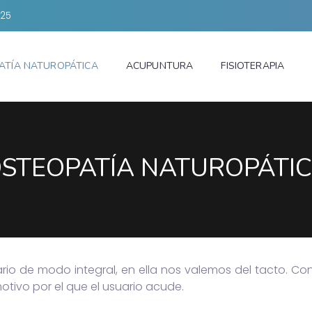
125
ATÍA NATUROPÁTICA
ACUPUNTURA
FISIOTERAPIA
STEOPATÍA NATUROPÁTI
ario de modo integral, en ella nos valemos del tacto. Con 
otivo por el que el usuario acude.